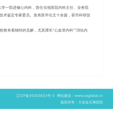
大学一院进修心内科，曾任当地医院内科主任、业务院
故技术鉴定专家委员。发表医学论文十余篇，获市科研技
救有着独特的见解，尤其擅长“心血管内科”“消化内
辽ICP备05003833号-3
网站建设：
www.ceglobal.cn
版权所有：大连金石滩医院