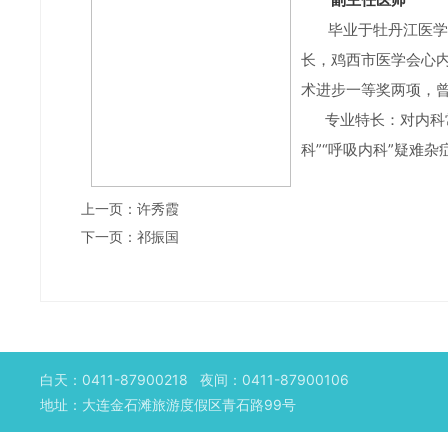
毕业于牡丹江医学
长，鸡西市医学会心
术进步一等奖两项，曾
专业特长：对内科常
科”“呼吸内科”疑难杂
上一页：
许秀霞
下一页：
祁振国
白天：
0411-87900218
夜间：
0411-87900106
地址：大连金石滩旅游度假区青石路99号