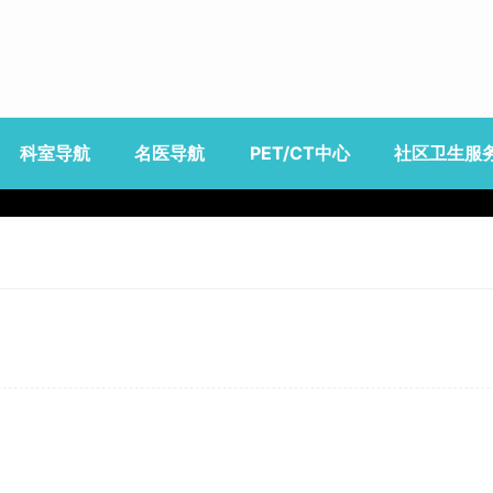
科室导航
名医导航
PET/CT中心
社区卫生服
公告
特色科室
全部医生
介绍
动态
基础科室
流程
资讯
医技科室
预约
保健
注意事项